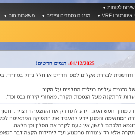
שירות לקוחות
אינוורטר ו VRF
מזגנים נסתרים וניידים
משאבות חום
ר?
מיני מרכזיים
ידע ויצירת קשר
מחשבונים
מולטי אינוורטר ו VRF
לטי / VRF
מזגנים נסתרים וניידים
מוצרים לחימום מים
מיני מרכזי אינוורטר
מולטי אינוורטר לדירות
לי
תנאי רכישה
מחשבונים
מיני VRF לשימושים בינוניים
 אינוורטר לדירות
מזגנים נסתרים
משאבות חום משולב
הצהרת נגישות
Commercial VRF לשימושים גדולים
מזגנים נסתרים אנכיים
משאבות חום לתת ר
אודות
חימום מים
מוצרים מסחריים
Commer לשימושים גדולים
מזגן רצפתי נסתר
משאבות חום לבריכ
משווקים לא מורשים
01/12/2025:
דגמים חדשים!
מזגנים ניידים
משאבות חום מסחר
צור קשר
משאבות חום משולבות דוד
פקאג'ים Rooftops Package
 וחדשנית לבקרת אקלים למס' חדרים או חלל גדול במיוחד. ב
משאבות חום לתת רצפתי ורדיאטורים
פנקויל Fan Coil
משאבות חום לבריכות שחיה
טיהור אוויר
ל מזגנים עיליים רגילים התלויים על הקיר
משאבות חום מסחריות
צ'ילרים
ועדות להתקנה מעל הנמכות תקרה, מאחורי קירות גבס וכד'.
אחת מתוך חמש המזגן יידע לתת רק את העוצמה הרצויה, יחסוך
ה המתאימה והמזגן יידע להעביר את התפוקה המתאימה לכל חד
גמא הלכתם לישון, אין טעם לקרר את הסלון וכן הלאה.
ות תקרה אלא רק צינורות מהמנוע ועד ליחידות הקצה דבר המאפש