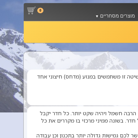
0
מוצרים מסחריים
מסחרי
ות דוד
פקאג'ים Rooftops Package
פנקויל Fan Coil
צפתי ורדיאטורים
ות שחיה
טיהור אוויר
יות
צ'ילרים
שיטה זו משתמשים במנוע (מדחס) חיצוני אחד
 הרבה חשמל ויהיה שקט יותר. כל חדר יקבל
ר. בשונה ממיני מרכזי בו מקררים את כל
ר לכם גמישות גדולה יותר בתכנון וכן עבודה