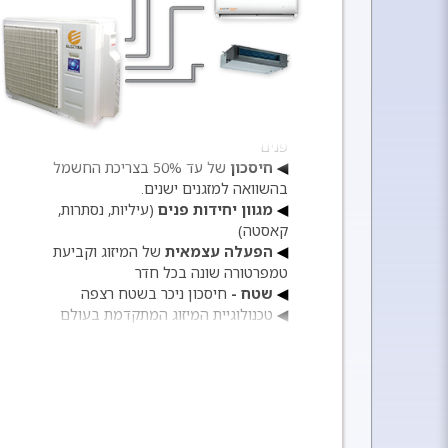
יח' פנים:
אפשרות חיבור של עד 4 יח'
פנים
חיסכון
של עד 50% בצריכת החשמל
בהשוואה למזגנים ישנים.
מגוון יחידות פנים
(עיליות, נסתרות,
קאסטה)
הפעלה עצמאית
של המיזוג וקביעת
טמפרטורה שונה בכל חדר
שטח -
חיסכון ניכר בשטח רצפה
טכנולוגיית המיזוג המתקדמת בעולם
שמירה על טמפרטורה יציבה, ללא גלי
חום וקור
גריעת לחות
גריעת לחות קבועה בקיץ
ייבוש -
ייבוש מופחת בחורף
הפשרה -
הפשרה אוטומטית לפעולה
בתנאי טמפרטורה קיצונית
תו בטיחות ישראלי