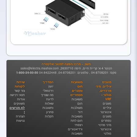
משב – מרכז הפצה למזגני אלקטרה
הנוטר 4 א' קריית חיים, חיפה 2630710,
sales@electra.mashav.com
פקס: 04-8708201 , טלפונים:
04-8708201
,
04-8422448
1-800-34-50-50
מזגנים
משאבות
המדריך
שירות
עיליים, מיני
חום
יועץ
לקוחות
מרכזיים,
ומוצרים
וירטואלי
צור קשר
מולטי ו
מסחריים
מה שצריך
תנאי רכישה
VRF
משאבות
לדעת
אודות
מזגנים
חום
שאלות
משווקים
עיליים
משולבות
ותשובות
לא מורשים
אינוורטר
דוד
פתרון
!
מזגנים
משאבות
תקלות
הצהרת
נסתרים
חום לתת
נגישות
מיני מרכזי
רצפתי
אינוורטר
ורדיאטורים
מולטי
משאבות