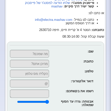
פייסבוק מסנג'ר:
שלחו הודעה למסנג'ר של פייסבוק
קשר ישיר דרך סקייפ:
mashav
או כתבו לנו:
כתבו לנו במייל:
info@electra.mashav.com
או דרך הטופס המקוון:
כתובתנו:
הנוטר 4 א' קריית חיים, חיפה 2630710
שעות קבלת קהל: 08:30-14:00
שם:
כתובת:
טלפון:
דואר אלקטרוני:
רשמו את בקשתכם:
אבטחה: גררו עד הסוף
שמאלה: