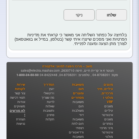
בלחיצה על כפתור השליחה אני מאשר כי קראתי את מדיניות
הפרטיות ואני מסכים שייצרו איתי קשר (בטלפון, במייל או בוואטסאפ)
לצורך מתן הצעה ומענה לפנייתי.
משב – מרכז הפצה למזגני אלקטרה
הנוטר 4 א' קריית חיים, חיפה 2630710,
sales@electra.mashav.com
פקס: 04-8708201 , טלפונים:
04-8708201
,
04-8422448
1-800-34-50-50
מזגנים
משאבות
המדריך
שירות
עיליים, מיני
חום
יועץ
לקוחות
מרכזיים,
ומוצרים
וירטואלי
צור קשר
מולטי ו
מסחריים
מה שצריך
תנאי רכישה
VRF
משאבות
לדעת
אודות
מזגנים
חום
שאלות
משווקים
עיליים
משולבות
ותשובות
לא מורשים
אינוורטר
דוד
פתרון
!
מזגנים
משאבות
תקלות
הצהרת
נסתרים
חום לתת
נגישות
מיני מרכזי
רצפתי
אינוורטר
ורדיאטורים
מולטי
משאבות