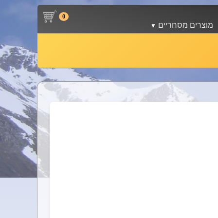
0
מוצרים מסחריים
מסחרי
ות דוד
פקאג'ים Rooftops Package
פנקויל Fan Coil
צפתי ורדיאטורים
ות שחיה
טיהור אוויר
יות
צ'ילרים