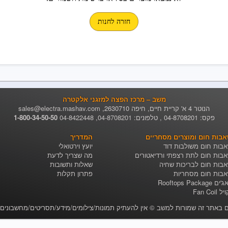
חזרה לחנות
משב – מרכז הפצה למזגני אלקטרה
הנוטר 4 א' קריית חיים, חיפה 2630710,
sales@electra.mashav.com
פקס: 04-8708201 , טלפונים:
04-8708201
,
04-8422448
1-800-34-50-50
בות חום ומוצרים מסחריים
המדריך
בות חום משולבות דוד
יועץ וירטואלי
בות חום לתת רצפתי ורדיאטורים
מה שצריך לדעת
בות חום לבריכות שחיה
שאלות ותשובות
בות חום מסחריות
פתרון תקלות
Rooftops Packag
Fan Coil
ם באתר זה שמורות ל
משב
©
אין להעתיק תמונות/צילומים/מידע/תסריטים/מחשבונים